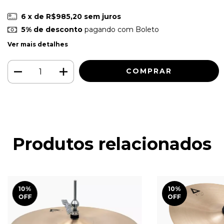
6
x de
R$985,20
sem juros
5% de desconto
pagando com Boleto
Ver mais detalhes
Produtos relacionados
10
%
10
%
OFF
OFF