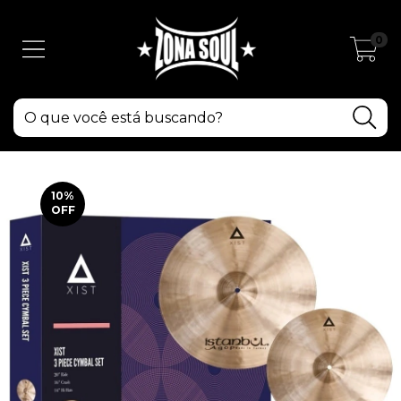
0
10
%
OFF