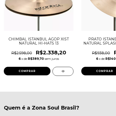
CHIMBAL ISTANBUL AGOP XIST
PRATO ISTANB
NATURAL HI-HATS 13
NATURAL SPLAS
R$2.338,20
R$2.598,00
R$938,00
6
x de
R$389,70
sem juros
6
x de
R$140
Quem é a Zona Soul Brasil?