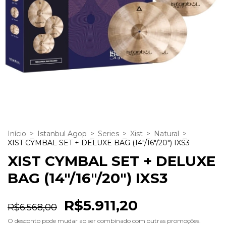
Início
>
Istanbul Agop
>
Series
>
Xist
>
Natural
>
XIST CYMBAL SET + DELUXE BAG (14"/16"/20") IXS3
XIST CYMBAL SET + DELUXE
BAG (14"/16"/20") IXS3
R$5.911,20
R$6.568,00
O desconto pode mudar ao ser combinado com outras promoções.