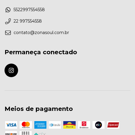
5522997554558
22 997554558
contato@zonasoul.com.br
Permaneça conectado
Meios de pagamento