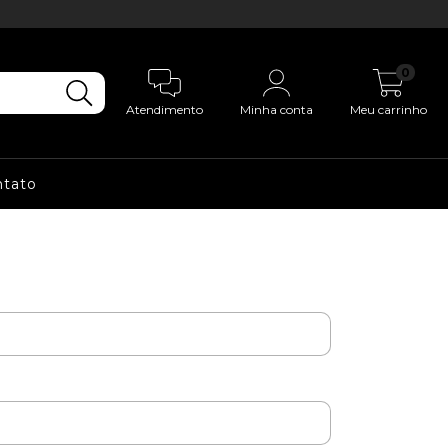
0
Atendimento
Minha conta
Meu carrinho
ntato