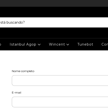
o
Istanbul Agop
Wincent
Tunebot
Co
Nome completo
E-mail