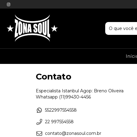
Iníci
Contato
Especialista Istanbul Agop: Breno Oliveira
Whatsapp (11)99430-4456
5522997554558
22 997554558
contato@zonasoul.com.br