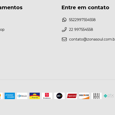
amentos
Entre em contato
5522997554558
gop
22 997554558
contato@zonasoul.com.b