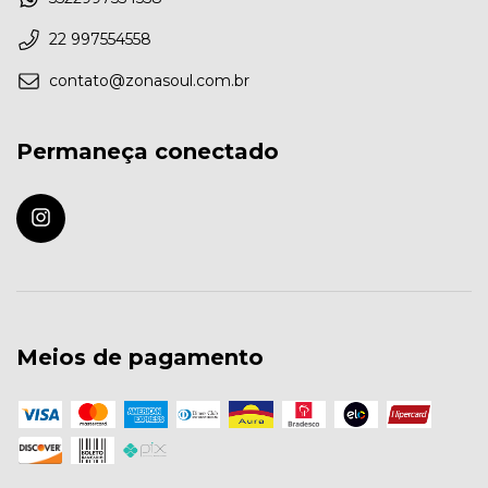
22 997554558
contato@zonasoul.com.br
Permaneça conectado
Meios de pagamento