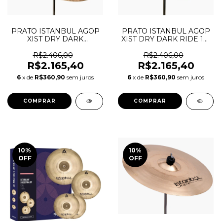
PRATO ISTANBUL AGOP
PRATO ISTANBUL AGOP
XIST DRY DARK
XIST DRY DARK RIDE 19"
BRILLIANT CRASH 19"
POLEGADAS
POLEGADAS
R$2.406,00
R$2.406,00
R$2.165,40
R$2.165,40
6
x de
R$360,90
sem juros
6
x de
R$360,90
sem juros
10
%
10
%
OFF
OFF