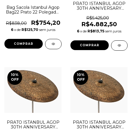
PRATO ISTANBUL AGOP
Bag Sacola Istanbul Agop
30TH ANNIVERSARY
Bag22 Prato 22 Polegadas
"MEDIUM" RIDE + BAG
Percussão
20"
R$5.425,00
R$754,20
R$4.882,50
R$838,00
6
x de
R$125,70
sem juros
6
x de
R$813,75
sem juros
10
%
10
%
OFF
OFF
PRATO ISTANBUL AGOP
PRATO ISTANBUL AGOP
30TH ANNIVERSARY
30TH ANNIVERSARY
RIDE + BAG 20"
RIDE + BAG 22"