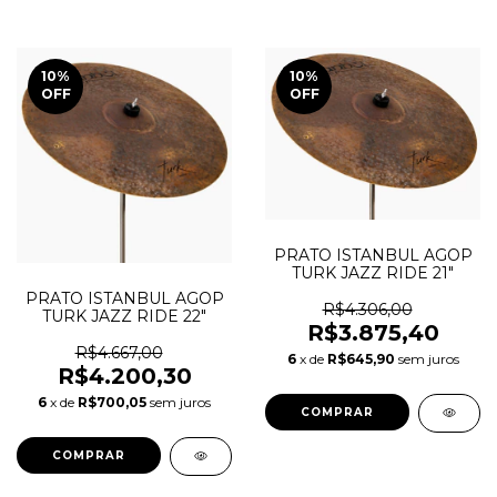
10
%
10
%
OFF
OFF
PRATO ISTANBUL AGOP
TURK JAZZ RIDE 21"
PRATO ISTANBUL AGOP
R$4.306,00
TURK JAZZ RIDE 22"
R$3.875,40
R$4.667,00
6
x de
R$645,90
sem juros
R$4.200,30
6
x de
R$700,05
sem juros