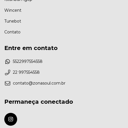
Wincent
Tunebot
Contato
Entre em contato
5522997554558
22 997554558
contato@zonasoul.com.br
Permaneça conectado