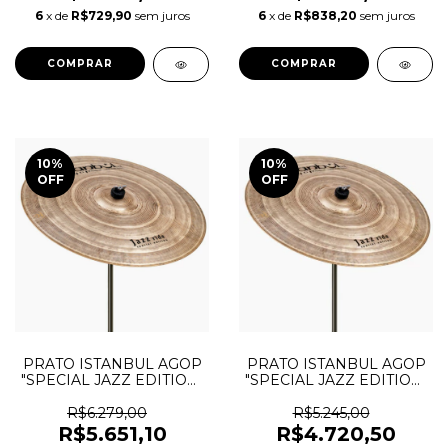
6
x de
R$729,90
sem juros
6
x de
R$838,20
sem juros
10
%
10
%
OFF
OFF
PRATO ISTANBUL AGOP
PRATO ISTANBUL AGOP
"SPECIAL JAZZ EDITION"
"SPECIAL JAZZ EDITION"
RIDE 24"
RIDE 22"
R$6.279,00
R$5.245,00
R$5.651,10
R$4.720,50