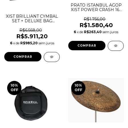
PRATO ISTANBUL AGOP
XIST POWER CRASH 16¨
POLEGADAS
XIST BRILLIANT CYMBAL
R$1.756,00
SET + DELUXE BAG
R$1.580,40
(14"/16"/20") IXBS3
R$6.568,00
6
x de
R$263,40
sem juros
R$5.911,20
6
x de
R$985,20
sem juros
10
%
10
%
OFF
OFF