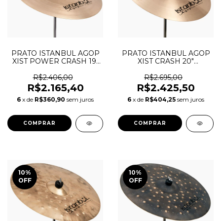
PRATO ISTANBUL AGOP
PRATO ISTANBUL AGOP
XIST CRASH 20"
XIST POWER CRASH 19"
POLEGADAS
POLEGADAS
R$2.695,00
R$2.406,00
R$2.425,50
R$2.165,40
6
x de
R$404,25
sem juros
6
x de
R$360,90
sem juros
10
%
10
%
OFF
OFF