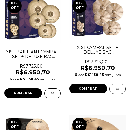
10
%
10
%
OFF
OFF
XIST CYMBAL SET +
XIST BRILLIANT CYMBAL
DELUXE BAG
SET + DELUXE BAG
(14"/16"/20"+18") IXS4
(14"/16"/20"+18") IXBS4
R$7.723,00
R$7.723,00
R$6.950,70
R$6.950,70
6
x de
R$1.158,45
sem juros
6
x de
R$1.158,45
sem juros
10
%
10
%
OFF
OFF