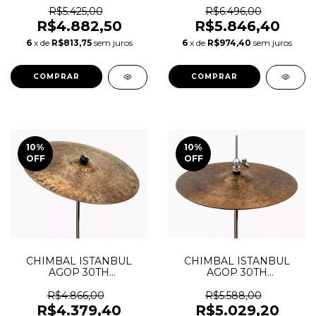
R$5.425,00
R$6.496,00
R$4.882,50
R$5.846,40
6
x de
R$813,75
sem juros
6
x de
R$974,40
sem juros
10
%
10
%
OFF
OFF
CHIMBAL ISTANBUL
CHIMBAL ISTANBUL
AGOP 30TH
AGOP 30TH
ANNIVERSARY CRASH
ANNIVERSARY HI-HATS
19"
14"
R$4.866,00
R$5.588,00
R$4.379,40
R$5.029,20