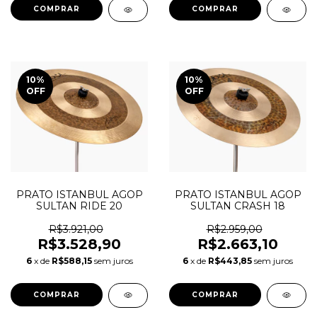
10
%
10
%
OFF
OFF
PRATO ISTANBUL AGOP
PRATO ISTANBUL AGOP
SULTAN CRASH 18
SULTAN RIDE 20
R$2.959,00
R$3.921,00
R$2.663,10
R$3.528,90
6
x de
R$443,85
sem juros
6
x de
R$588,15
sem juros