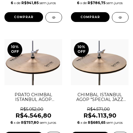
6
x de
R$941,85
sem juros
6
x de
R$786,75
sem juros
10
%
10
%
OFF
OFF
CHIMBAL ISTANBUL
PRATO CHIMBAL
AGOP "SPECIAL JAZZ
ISTANBUL AGOP
EDITION" HI HAT 14
"SPECIAL JAZZ EDITION"
HI HAT 15
R$4.571,00
R$5.052,00
R$4.113,90
R$4.546,80
6
x de
R$685,65
sem juros
6
x de
R$757,80
sem juros