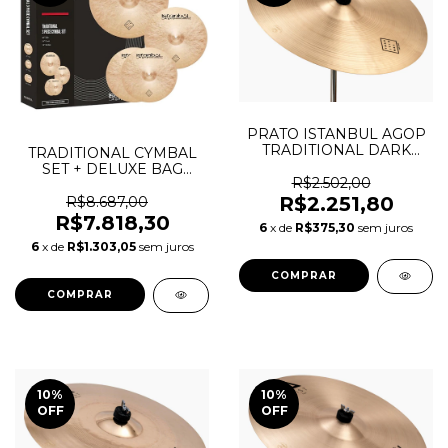
PRATO ISTANBUL AGOP
TRADITIONAL DARK
TRADITIONAL CYMBAL
CRASH 16¨
SET + DELUXE BAG
R$2.502,00
(14"/16"/20") ITRS
R$2.251,80
R$8.687,00
R$7.818,30
6
x de
R$375,30
sem juros
6
x de
R$1.303,05
sem juros
10
%
10
%
OFF
OFF