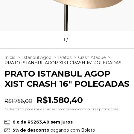
1
/
1
Início
>
Istanbul Agop
>
Pratos
>
Crash Ataque
>
PRATO ISTANBUL AGOP XIST CRASH 16" POLEGADAS
PRATO ISTANBUL AGOP
XIST CRASH 16" POLEGADAS
R$1.580,40
R$1.756,00
O desconto pode mudar ao ser combinado com outras promoções.
6
x de
R$263,40
sem juros
5% de desconto
pagando com Boleto