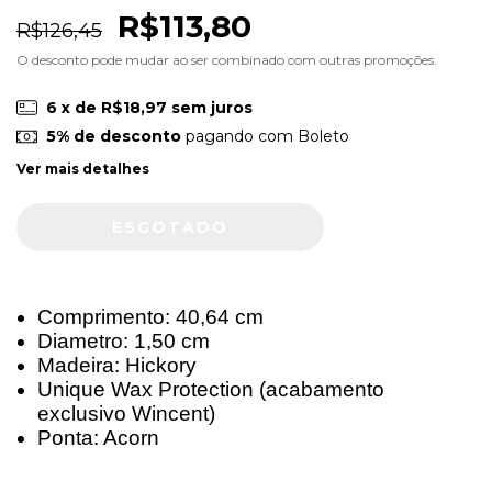
R$113,80
R$126,45
O desconto pode mudar ao ser combinado com outras promoções.
6
x de
R$18,97
sem juros
5% de desconto
pagando com Boleto
Ver mais detalhes
Comprimento: 40,64 cm
Diametro: 1,50 cm
Madeira: Hickory
Unique Wax Protection (acabamento
exclusivo Wincent)
Ponta: Acorn