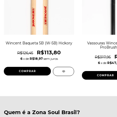
Wincent Baqueta 5B (W-5B) Hickory
Vassouras Winc
ProBrush
R$113,80
R$126,45
R$317,95
6
x de
R$18,97
sem juros
6
x de
R$47
Quem é a Zona Soul Brasil?