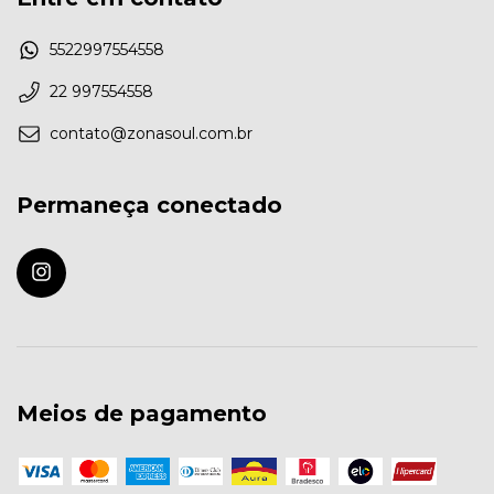
5522997554558
22 997554558
contato@zonasoul.com.br
Permaneça conectado
Meios de pagamento