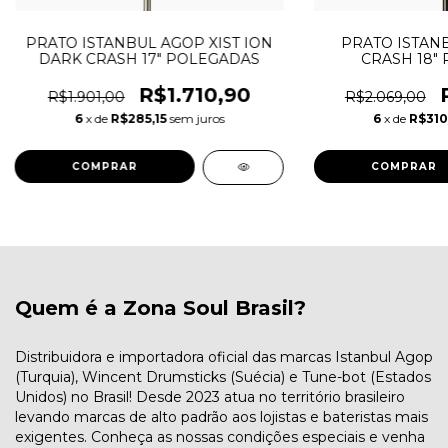
PRATO ISTANBUL AGOP XIST ION
PRATO ISTANB
DARK CRASH 17" POLEGADAS
CRASH 18"
R$1.710,90
R$1.901,00
R$2.069,00
6
x de
R$285,15
sem juros
6
x de
R$310
Quem é a Zona Soul Brasil?
Distribuidora e importadora oficial das marcas Istanbul Agop
(Turquia), Wincent Drumsticks (Suécia) e Tune-bot (Estados
Unidos) no Brasil! Desde 2023 atua no território brasileiro
levando marcas de alto padrão aos lojistas e bateristas mais
exigentes. Conheça as nossas condições especiais e venha