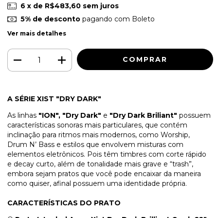
6
x de
R$483,60
sem juros
5% de desconto
pagando com Boleto
Ver mais detalhes
A SÉRIE XIST "DRY DARK"
As linhas
"ION", "Dry Dark"
e
"Dry Dark Briliant"
possuem
características sonoras mais particulares, que contém
inclinação para ritmos mais modernos, como Worship,
Drum N’ Bass e estilos que envolvem misturas com
elementos eletrônicos. Pois têm timbres com corte rápido
e decay curto, além de tonalidade mais grave e “trash”,
embora sejam pratos que você pode encaixar da maneira
como quiser, afinal possuem uma identidade própria.
CARACTERÍSTICAS DO PRATO