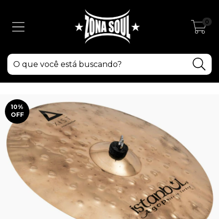
0
10
%
OFF