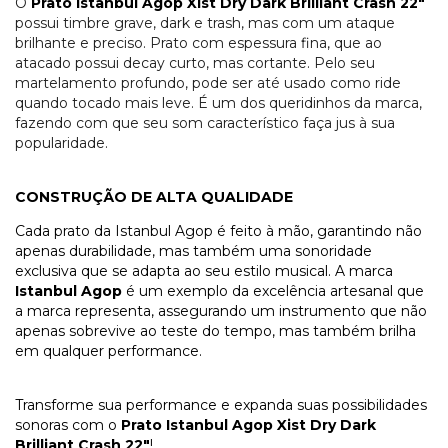
O
Prato Istanbul Agop Xist Dry Dark Brilliant
Crash 22
"
possui timbre grave, dark e trash, mas com um ataque
brilhante e preciso. Prato
com espessura fina
,
que ao
atacado possui decay curto, mas cortante. Pelo seu
martelamento profundo, pode ser até usado como ride
quando tocado mais leve. É um dos queridinhos da marca,
fazendo com que seu som característico faça jus à sua
popularidade.
CONSTRUÇÃO DE ALTA QUALIDADE
Cada prato da Istanbul Agop é feito à mão, garantindo não
apenas durabilidade, mas também uma sonoridade
exclusiva que se adapta ao seu estilo musical. A marca
Istanbul Agop
é um exemplo da excelência artesanal que
a marca representa, assegurando um instrumento que não
apenas sobrevive ao teste do tempo, mas também brilha
em qualquer performance.
Transforme sua performance e expanda suas possibilidades
sonoras com o
Prato Istanbul Agop Xist Dry Dark
Brilliant
Crash
22
"
!