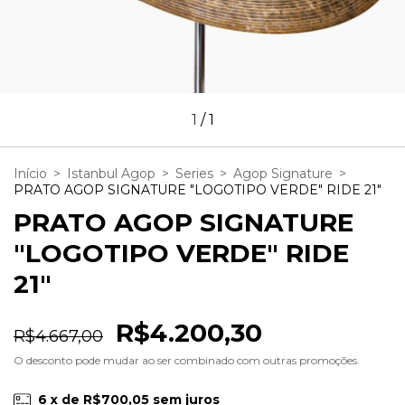
1
/
1
Início
>
Istanbul Agop
>
Series
>
Agop Signature
>
PRATO AGOP SIGNATURE "LOGOTIPO VERDE" RIDE 21"
PRATO AGOP SIGNATURE
"LOGOTIPO VERDE" RIDE
21"
R$4.200,30
R$4.667,00
O desconto pode mudar ao ser combinado com outras promoções.
6
x de
R$700,05
sem juros