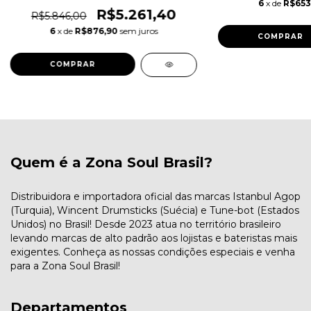
6
x de
R$653
R$5.261,40
R$5.846,00
6
x de
R$876,90
sem juros
Quem é a Zona Soul Brasil?
Distribuidora e importadora oficial das marcas Istanbul Agop
(Turquia), Wincent Drumsticks (Suécia) e Tune-bot (Estados
Unidos) no Brasil! Desde 2023 atua no território brasileiro
levando marcas de alto padrão aos lojistas e bateristas mais
exigentes. Conheça as nossas condições especiais e venha
para a Zona Soul Brasil!
Departamentos