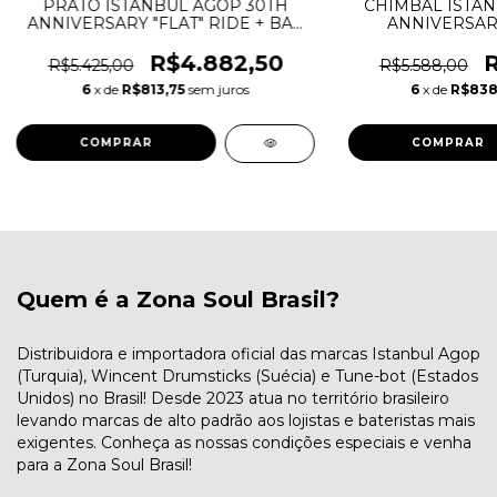
PRATO ISTANBUL AGOP 30TH
CHIMBAL ISTAN
ANNIVERSARY "FLAT" RIDE + BAG
ANNIVERSARY
20"
R$4.882,50
R
R$5.425,00
R$5.588,00
6
x de
R$813,75
sem juros
6
x de
R$838
Quem é a Zona Soul Brasil?
Distribuidora e importadora oficial das marcas Istanbul Agop
(Turquia), Wincent Drumsticks (Suécia) e Tune-bot (Estados
Unidos) no Brasil! Desde 2023 atua no território brasileiro
levando marcas de alto padrão aos lojistas e bateristas mais
exigentes. Conheça as nossas condições especiais e venha
para a Zona Soul Brasil!